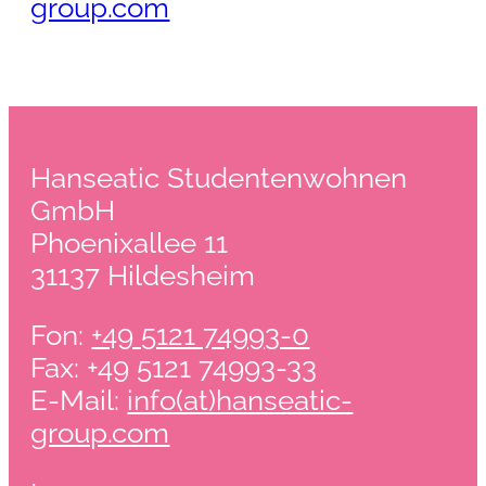
group.com
Hanseatic Studentenwohnen
GmbH
Phoenixallee 11
31137 Hildesheim
Fon:
+49 5121 74993-0
Fax: +49 5121 74993-33
E-Mail:
info(at)hanseatic-
group.com