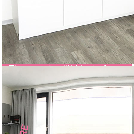
eine Ausbildung macht, braucht
auch mal Abwechslung. Von
Feiern bis Fitness, Clausthal-
Zellerfeld und Umgebung bietet
viele Locations – für Musik,
Kunst, Sport, Natur … Bars,
Biergärten, Cafés,
Fitnessstudios, Wald oder See
bieten dir viele Möglichkeiten
zum ausgiebigen „Abschalten“.
Und dann noch unkompliziert
und dicht an allem wohnen?
Perfekt.