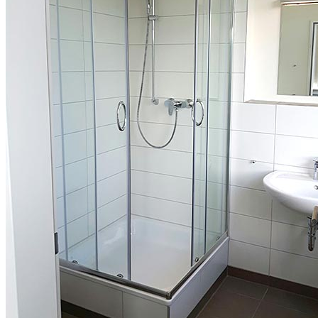
FÜR ALLE.
Alle Etagen sind mit modernen
und komplett eingerichteten
Gemeinschaftsküchen
ausgestattet. Und bestens
geeignet für einen gemütlichen
Kochabend mit vielen Personen
– oder auch alleine. Der stylishe
Lounge-Bereich
mit Bar
eignet
sich perfekt dafür, den Tag
ausklingen zu lassen oder in
einen Party-Abend zu starten.