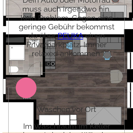
muss auch irgendwo hin.
Kein Problem. Gegen eine
geringe Gebühr bekommst
du über
PEUKA
einen
Privatparkplatz. Immer
relaxed ankommen.
Waschen vor Ort
Im Waschraum im Keller