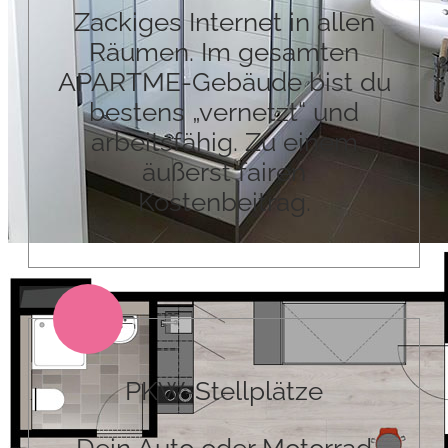
Zackiges Internet in allen
Räumen. Im gesamten
APARTME-Gebäude bist du
bestens „vernetzt“ und
arbeitsfähig. Zu einem
äußerst fairen
Kostenbeitrag.
PKW-Stellplätze
Dein Auto oder Motorrad