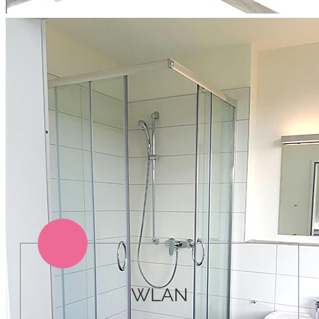
Dann los. Wir helfen dir gerne
weiter. Telefonisch oder per
Mail.
Melde dich
DAS GIBT`S DAZU.
WLAN